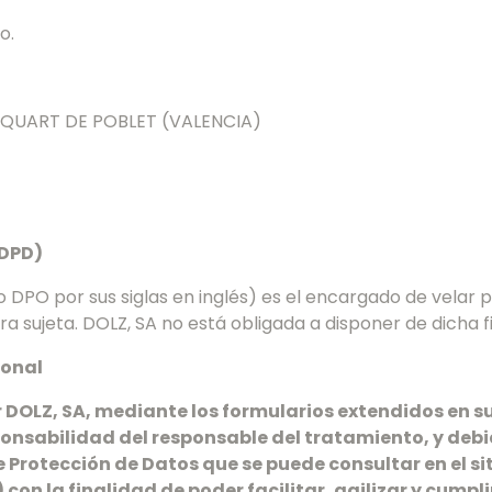
o.
 - QUART DE POBLET (VALENCIA)
(DPD)
DPO por sus siglas en inglés) es el encargado de velar 
a sujeta. DOLZ, SA no está obligada a disponer de dicha f
sonal
DOLZ, SA, mediante los formularios extendidos en s
onsabilidad del responsable del tratamiento, y debi
e Protección de Datos que se puede consultar en el si
 con la finalidad de poder facilitar, agilizar y cump