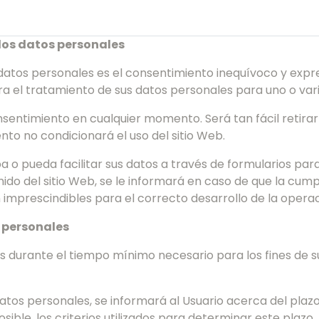
 los datos personales
s datos personales es el consentimiento inequívoco y ex
ra el tratamiento de sus datos personales para uno o vari
onsentimiento en cualquier momento. Será tan fácil retir
ento no condicionará el uso del sitio Web.
a o pueda facilitar sus datos a través de formularios para
ido del sitio Web, se le informará en caso de que la cum
 imprescindibles para el correcto desarrollo de la operac
s personales
s durante el tiempo mínimo necesario para los fines de s
tos personales, se informará al Usuario acerca del plazo
ible, los criterios utilizados para determinar este plazo.