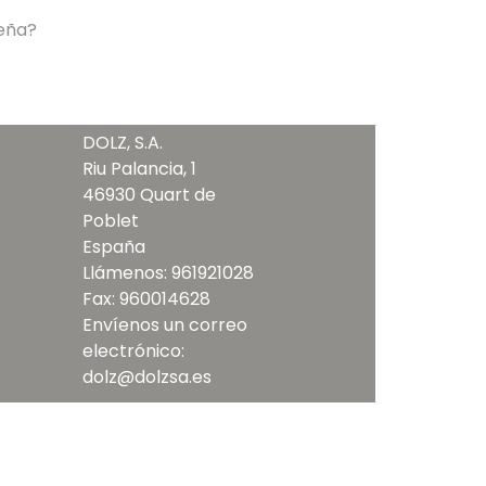
seña?
DOLZ, S.A.
Riu Palancia, 1
46930 Quart de
Poblet
España
Llámenos:
961921028
Fax:
960014628
Envíenos un correo
electrónico:
dolz@dolzsa.es